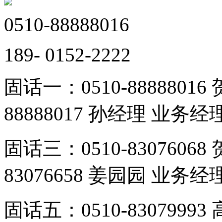
0510-88888016
189- 0152-2222
固话一：0510-8888801
88888017 孙经理 业务经
固话三：0510-8307606
83076658 姜园园 业务经
固话五：0510-83079993