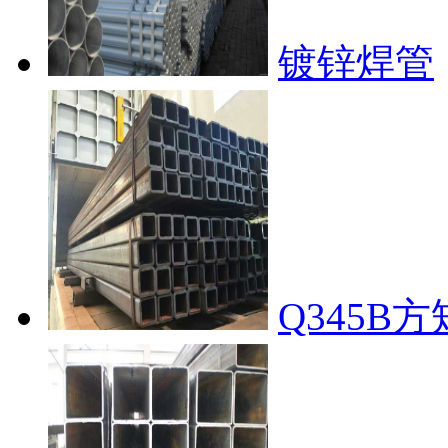
镀锌焊管
Q345B