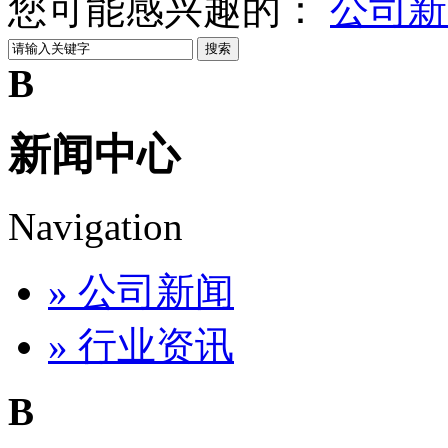
您可能感兴趣的：
公司新
B
新闻中心
Navigation
» 公司新闻
» 行业资讯
B