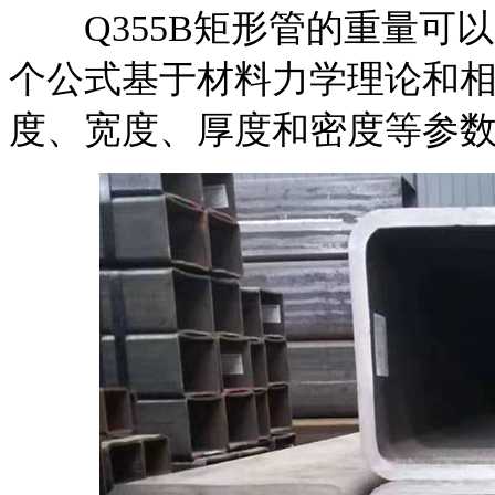
Q355B矩形管的重量可
个公式基于材料力学理论和
度、宽度、厚度和密度等参