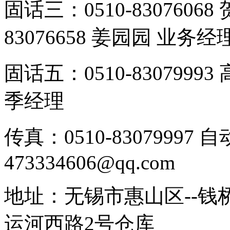
固话三：0510-8307606
83076658 姜园园 业务经
固话五：0510-83079993
季经理
传真：0510-83079997
473334606@qq.com
地址：无锡市惠山区--钱
运河西路2号仓库