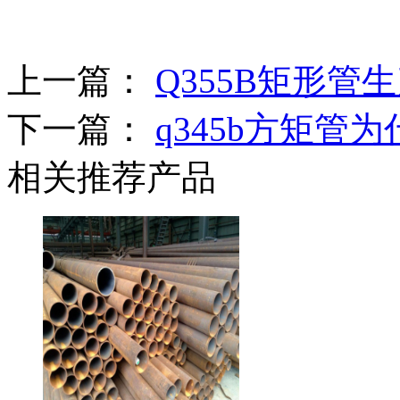
上一篇：
Q355B矩形管
下一篇：
q345b方矩管
相关推荐产品