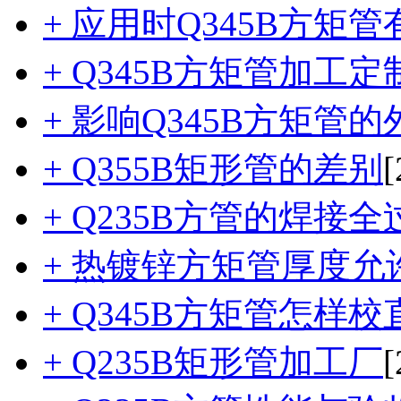
+ 应用时Q345B方矩
+ Q345B方矩管加工定
+ 影响Q345B方矩管
+ Q355B矩形管的差别
[
+ Q235B方管的焊接
+ 热镀锌方矩管厚度允
+ Q345B方矩管怎样校
+ Q235B矩形管加工厂
[