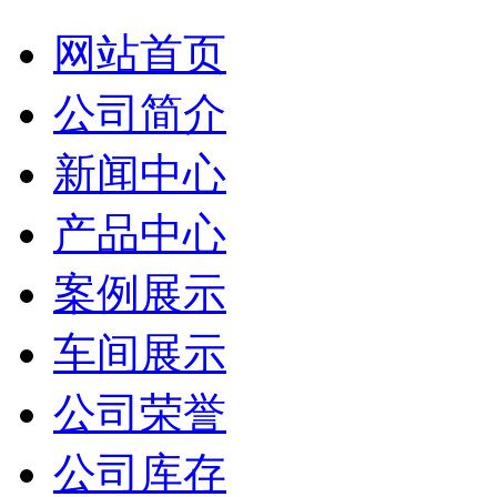
网站首页
公司简介
新闻中心
产品中心
案例展示
车间展示
公司荣誉
公司库存