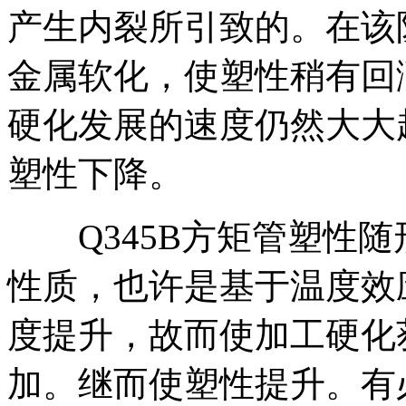
产生内裂所引致的。在该
金属软化，使塑性稍有回
硬化发展的速度仍然大大
塑性下降。
Q345B方矩管塑性随
性质，也许是基于温度效
度提升，故而使加工硬化
加。继而使塑性提升。有