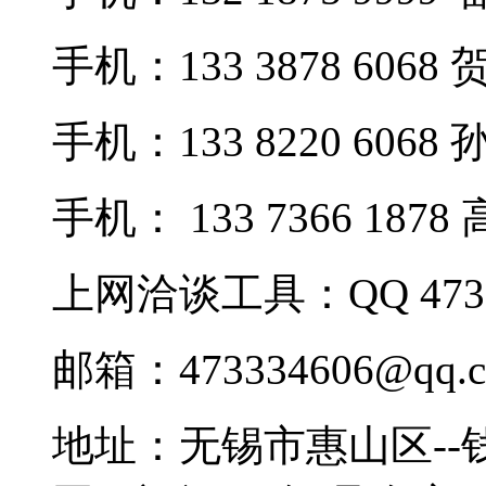
手机：133 3878 6068 
手机：133 8220 6068
手机： 133 7366 187
上网洽谈工具：QQ 4733
邮箱：473334606@qq.
地址：无锡市惠山区--