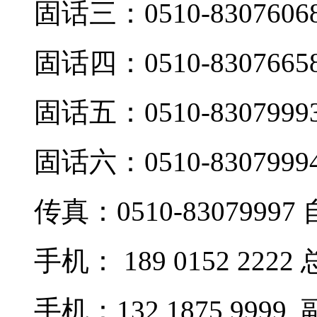
固话三：0510-830760
固话四：0510-830766
固话五：0510-830799
固话六：0510-830799
传真：0510-8307999
手机： 189 0152 2222
手机：132 1875 9999