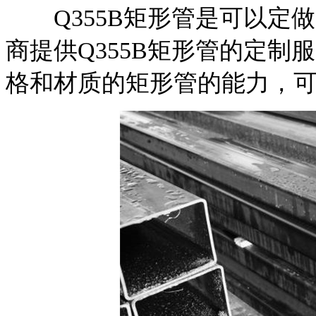
Q355B矩形管是可以定
商提供Q355B矩形管的定
格和材质的矩形管的能力，