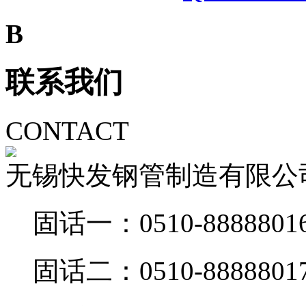
B
联系我们
CONTACT
无锡快发钢管制造有限公
固话一：0510-888880
固话二：0510-888880