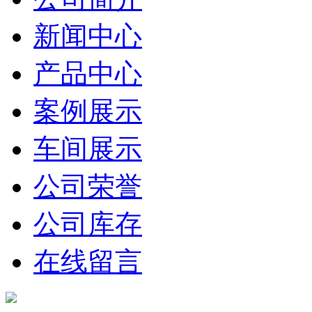
新闻中心
产品中心
案例展示
车间展示
公司荣誉
公司库存
在线留言