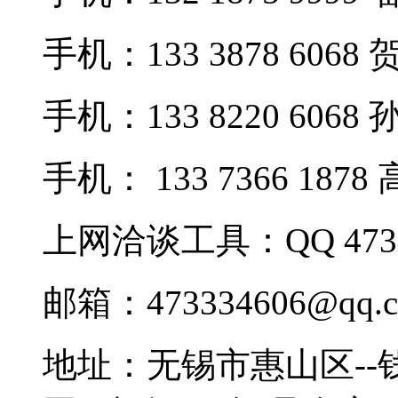
手机：133 3878 6068 
手机：133 8220 6068
手机： 133 7366 187
上网洽谈工具：QQ 4733
邮箱：473334606@qq.
地址：无锡市惠山区--