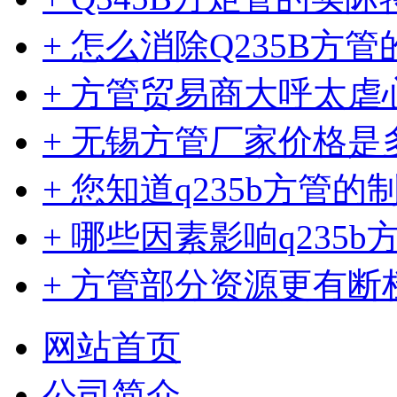
+ 怎么消除Q235B方
+ 方管贸易商大呼太虐
+ 无锡方管厂家价格是
+ 您知道q235b方管
+ 哪些因素影响q235
+ 方管部分资源更有断
网站首页
公司简介