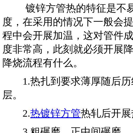
镀锌方管
热的特征是不
度，在采用的情况下一般会
程中会开展加温，这对管件
度非常高，此刻就必须开展
降烧流程有什么。
1.热扎到要求薄厚随后历
层。
2.
热镀锌方管
热轧后开展
3.粗碾磨，正中间碾磨。