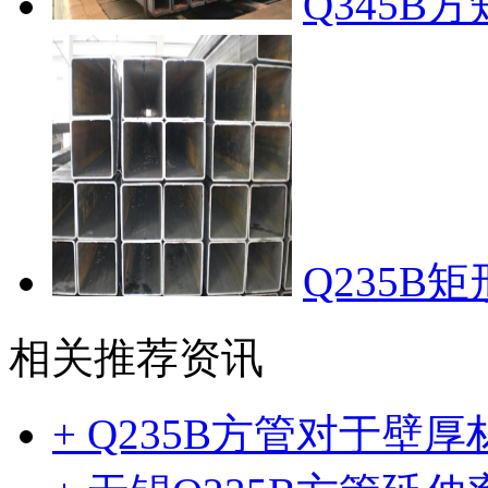
Q345B
Q235B
相关推荐资讯
+ Q235B方管对于壁