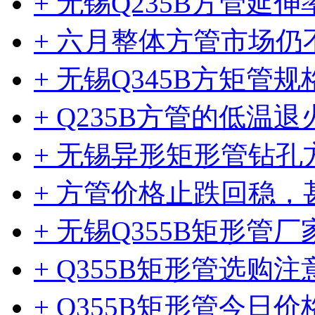
+ 无锡Q235B方管延伸
+ 六月整体方管市场仍
+ 无锡Q345B方矩管
+ Q235B方管的低温
+ 无锡异形矩形管钻孔
+ 方管价格止跌回稳，
+ 无锡Q355B矩形管
+ Q355B矩形管选购
+ Q355B矩形管今日价