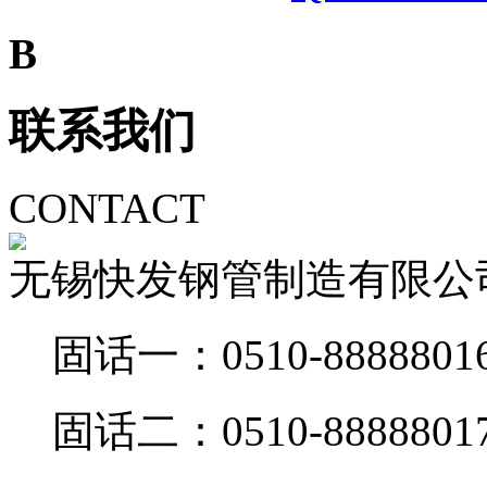
B
联系我们
CONTACT
无锡快发钢管制造有限公
固话一：0510-888880
固话二：0510-888880