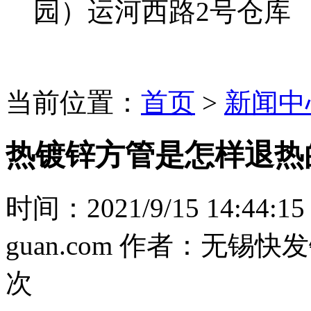
园）运河西路2号仓库
当前位置：
首页
>
新闻中
热镀锌方管是怎样退热
时间：2021/9/15 14:44:15 
guan.com 作者：无锡
次