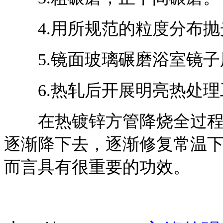
4.用所规范的粒度分布抛
5.镜面玻璃碾磨浴室镜子
6.热轧后开展明亮热处理
在热镀锌方管降烧全过程中
逐渐降下去，逐渐修复常温
而言具有很重要的功效。