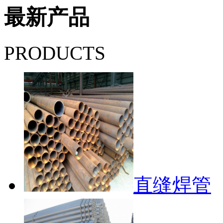
最新产品
PRODUCTS
直缝焊管