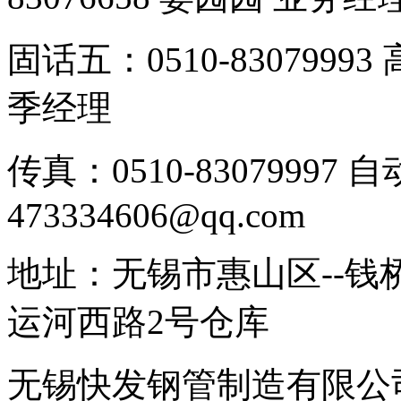
固话五：0510-83079993
季经理
传真：0510-83079997
473334606@qq.com
地址：无锡市惠山区--钱
运河西路2号仓库
无锡快发钢管制造有限公