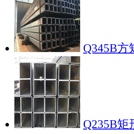
Q345B
Q235B