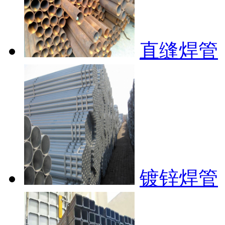
直缝焊管
镀锌焊管