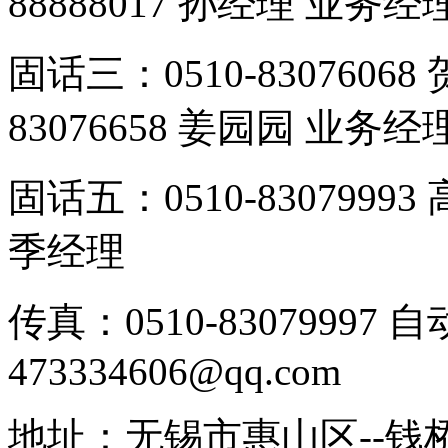
88888017 孙经理 业务经
固话三：0510-8307606
83076658 姜园园 业务经
固话五：0510-83079993
季经理
传真：0510-83079997
473334606@qq.com
地址：无锡市惠山区--钱