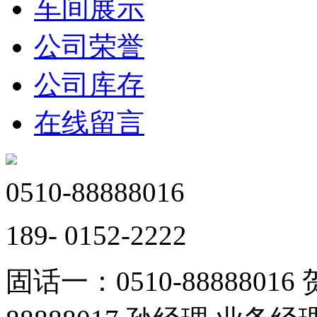
车间展示
公司荣誉
公司库存
在线留言
0510-88888016
189- 0152-2222
固话一：0510-8888801