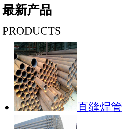
最新产品
PRODUCTS
直缝焊管