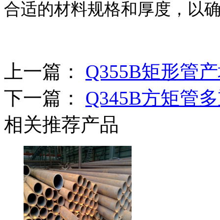
合适的材料规格和厚度，以
上一篇：
Q355B矩形管
下一篇：
Q345B方矩管
相关推荐产品