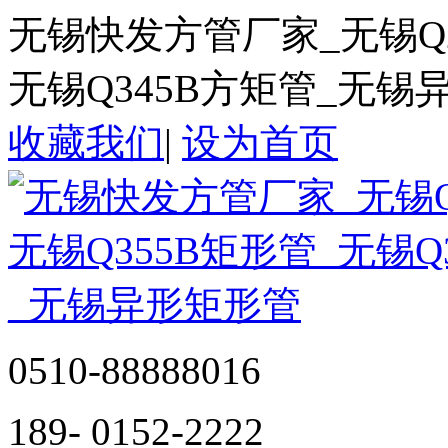
无锡快发方管厂家_无锡Q2
无锡Q345B方矩管_无锡
收藏我们
|
设为首页
0510-88888016
189- 0152-2222