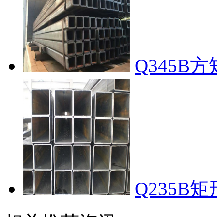
Q345B
Q235B