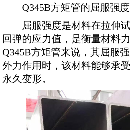
Q345B方矩管的屈服强度为
屈服强度是材料在拉伸试验
回弹的应力值，是衡量材料
Q345B方矩管来说，其屈服强
外力作用时，该材料能够承受的
永久变形。