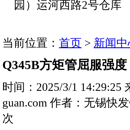
园）运河西路2号仓库
当前位置：
首页
>
新闻中
Q345B方矩管屈服强度
时间：2025/3/1 14:29:25 来
guan.com 作者：无锡
次