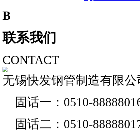
B
联系我们
CONTACT
无锡快发钢管制造有限公
固话一：0510-888880
固话二：0510-888880