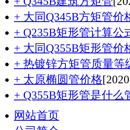
+ Q345B建筑方矩管
[20
+ 大同Q345B方矩管价
+ Q235B矩形管计算公
+ 大同Q355B矩形管价
+ 热镀锌方矩管质量等
+ 太原椭圆管价格
[2020
+ Q355B矩形管是什么
网站首页