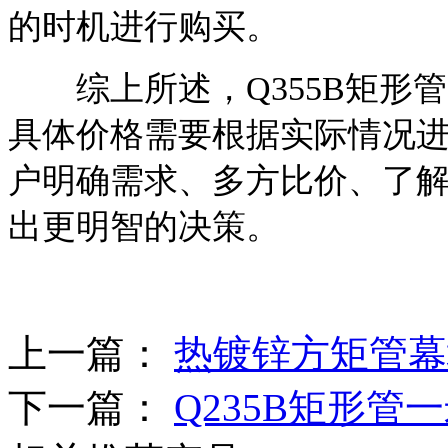
的时机进行购买。
综上所述，Q355B矩形
具体价格需要根据实际情况
户明确需求、多方比价、了
出更明智的决策。
上一篇：
热镀锌方矩管幕
下一篇：
Q235B矩形管