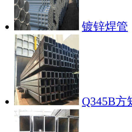
镀锌焊管
Q345B