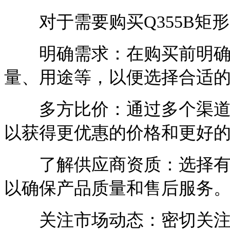
对于需要购买Q355B矩
明确需求：在购买前明确
量、用途等，以便选择合适
多方比价：通过多个渠道了
以获得更优惠的价格和更好
了解供应商资质：选择有资
以确保产品质量和售后服务
关注市场动态：密切关注钢