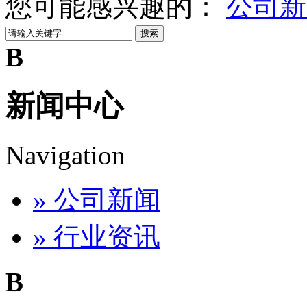
您可能感兴趣的：
公司新
B
新闻中心
Navigation
» 公司新闻
» 行业资讯
B