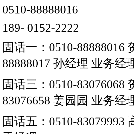
0510-88888016
189- 0152-2222
固话一：0510-8888801
88888017 孙经理 业务经
固话三：0510-8307606
83076658 姜园园 业务经
固话五：0510-83079993