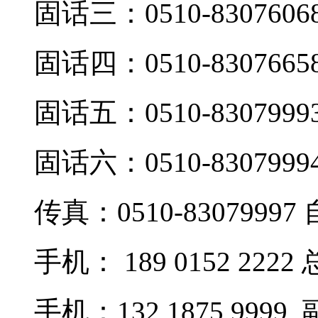
固话三：0510-830760
固话四：0510-830766
固话五：0510-830799
固话六：0510-830799
传真：0510-8307999
手机： 189 0152 2222
手机：132 1875 9999