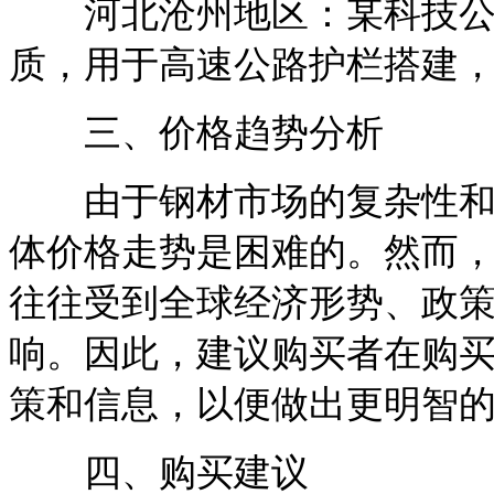
河北沧州地区：某科技公司
质，用于高速公路护栏搭建，价
三、价格趋势分析
由于钢材市场的复杂性和不
体价格走势是困难的。然而
往往受到全球经济形势、政
响。因此，建议购买者在购
策和信息，以便做出更明智
四、购买建议